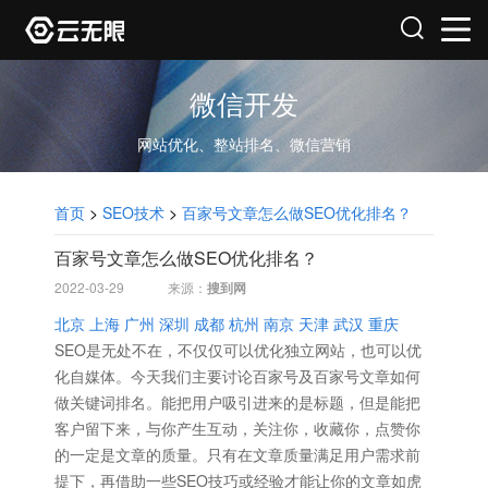
微信开发
网站优化、整站排名、微信营销
首页
>
SEO技术
>
百家号文章怎么做SEO优化排名？
百家号文章怎么做SEO优化排名？
2022-03-29
来源：
搜到网
北京
上海
广州
深圳
成都
杭州
南京
天津
武汉
重庆
SEO是无处不在，不仅仅可以优化独立网站，也可以优
化自媒体。今天我们主要讨论百家号及百家号文章如何
做关键词排名。
能把用户吸引进来的是标题，但是能把
客户留下来，与你产生互动，关注你，收藏你，点赞你
的一定是文章的质量。只有在文章质量满足用户需求前
提下，再借助一些SEO技巧或经验才能让你的文章如虎