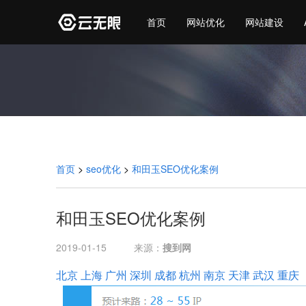
首页
网站优化
网站建设
首页
>
seo优化
>
和田玉SEO优化案例
和田玉SEO优化案例
2019-01-15
来源：
搜到网
北京
上海
广州
深圳
成都
杭州
南京
天津
武汉
重庆