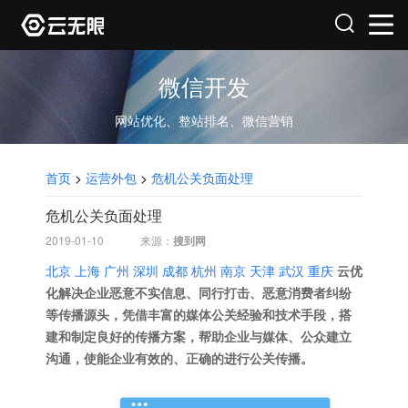
微信开发
网站优化、整站排名、微信营销
首页
>
运营外包
>
危机公关负面处理
危机公关负面处理
2019-01-10
来源：
搜到网
北京
上海
广州
深圳
成都
杭州
南京
天津
武汉
重庆
云优
化解决企业恶意不实信息、同行打击、恶意消费者纠纷
等传播源头，凭借丰富的媒体公关经验和技术手段，搭
建和制定良好的传播方案，帮助企业与媒体、公众建立
沟通，使能企业有效的、正确的进行公关传播。